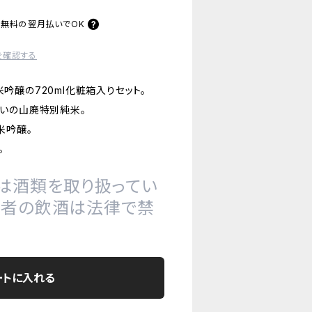
料無料の
翌月払いでOK
を確認する
醸の720ml化粧箱入りセット。
いの山廃特別純米。
米吟醸。
。
は酒類を取り扱ってい
の者の飲酒は法律で禁
ートに入れる