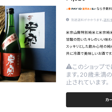
なら
手数
別途送料がかかります。
送料
米宗山廃特別純米と米宗純米吟
甘酸の効いたキレのいい味わ
スッキリとした飲み心地の純
共に冷酒で美味しいお酒です
このショップで
ます。20歳未満
止されています。
カ