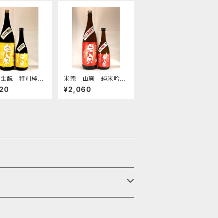
 生酛 特別純
米宗 山廃 純米吟
800ミリ
醸 720ミリ
20
¥2,060