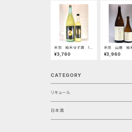
米宗 純米ゆず酒 18
米宗 山廃 純
00ミリ
濾過生原酒 18
¥3,760
¥3,960
CATEGORY
リキュール
日本酒
火入酒(定番)