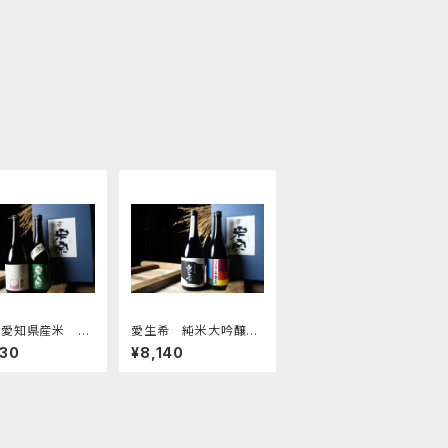
 愛知県産米 純
愛生希 純米大吟醸セ
ト
ット
630
¥8,140