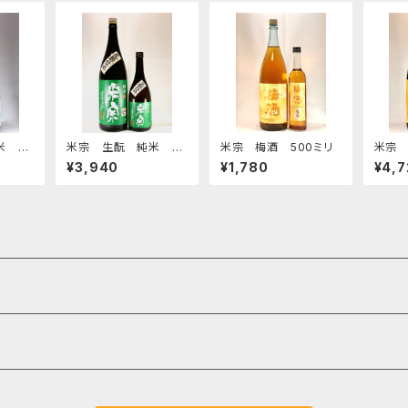
米 無
米宗 生酛 純米 18
米宗 梅酒 500ミリ
米宗
00ミリ
00ミリ
米 1
¥3,940
¥1,780
¥4,7